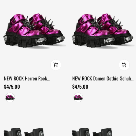
NEW ROCK Herren Rock
NEW ROCK Damen Gothic-Schuhe
Plateausneaker mit Spike-Details
mit Flammen und Doppel-
$475.00
$475.00
Schnallen