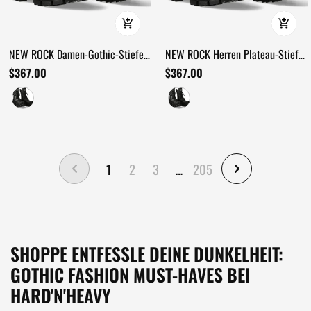
NEW ROCK Damen-Gothic-Stiefel
NEW ROCK Herren Plateau-Stiefel
mit Schnallen und Metalldetails
mit Schnallen und
$367.00
$367.00
Bolzenverzierung
1
2
3
…
205
SHOPPE ENTFESSLE DEINE DUNKELHEIT:
GOTHIC FASHION MUST-HAVES BEI
HARD'N'HEAVY