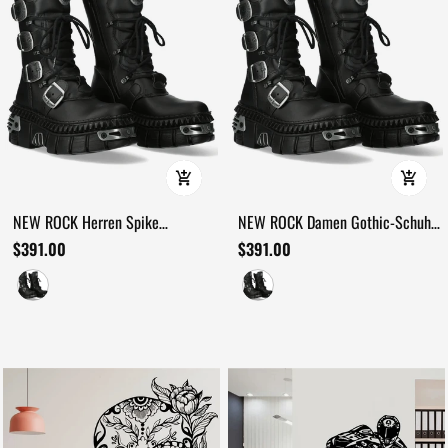
NEW ROCK Herren Spike
NEW ROCK Damen Gothic-Schuhe
Plateaustiefeletten mit
mit Flammen und Doppel-
$391.00
$391.00
Ringbeschlägen
Schnallen