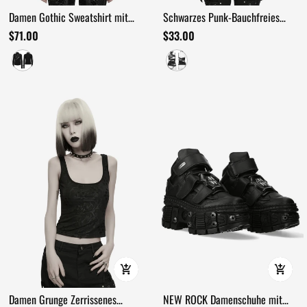
Damen Gothic Sweatshirt mit
Schwarzes Punk-Bauchfreies
hohem Kragen und Ösenriemen
Oberteil mit abnehmbaren Ketten
$71.00
$33.00
Damen Grunge Zerrissenes
NEW ROCK Damenschuhe mit