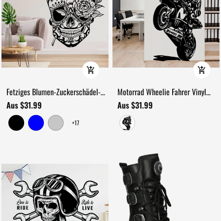
Fetziges Blumen-Zuckerschädel-
Motorrad Wheelie Fahrer Vinyl
Wandtattoo für den Tag der Toten
Wandkunst Aufkleber
Aus $31.99
Aus $31.99
+17