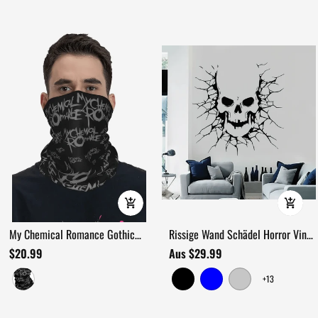
My Chemical Romance Gothic
Rissige Wand Schädel Horror Vinyl
Halswärmer Gesichtsbedeckung
Aufkleber Sticker
$20.99
Aus $29.99
+13