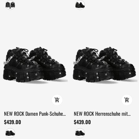
Knochenschulterspitzen
gepanzerter Sohle
NEW ROCK Damen Punk-Schuhe
NEW ROCK Herrenschuhe mit
mit Ketten und Fledermausflügel-
Ketten und Fledermausflügel-
$439.00
$439.00
Details
Details