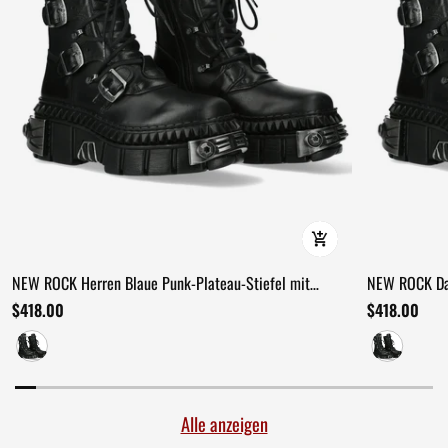
NEW ROCK Herren Blaue Punk-Plateau-Stiefel mit
NEW ROCK Da
Spikes-Hardware
Doppel-Schna
$418.00
$418.00
Alle anzeigen