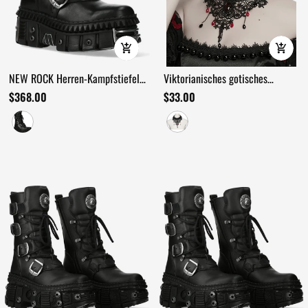
NEW ROCK Herren-Kampfstiefel
Viktorianisches gotisches
mit Schnallen und gepanzerten
Perlenhalsband mit roten
$368.00
$33.00
Sohlen
Kristalltropfen