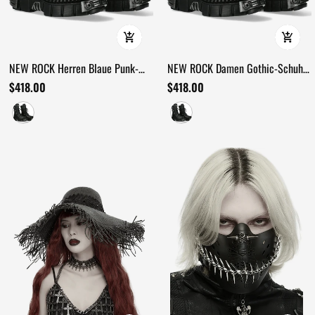
NEW ROCK Herren Blaue Punk-
NEW ROCK Damen Gothic-Schuhe
Plateau-Stiefel mit Spikes-
mit Flammen und Doppel-
$418.00
$418.00
Hardware
Schnallen