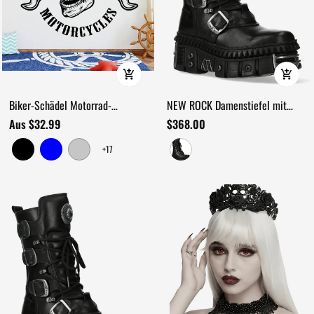
Biker-Schädel Motorrad-
NEW ROCK Damenstiefel mit
Wandtattoo mit
Schnallen und schwerem
Aus $32.99
$368.00
Schraubenschlüsseln
Sohlendesign
+17