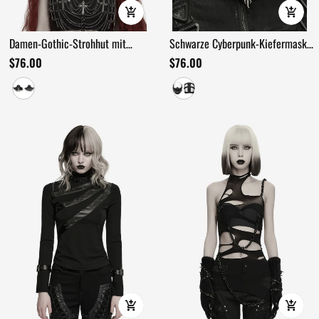
Damen-Gothic-Strohhut mit
Schwarze Cyberpunk-Kiefermaske
breiter Krempe und ausgefransten
mit Stacheln und Kettenzahn
$76.00
$76.00
Fransen