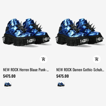
NEW ROCK Herren Blaue Punk-
NEW ROCK Damen Gothic-Schuhe
Plateau-Stiefel mit Spikes-
mit Flammen und Doppel-
$475.00
$475.00
Hardware
Schnallen