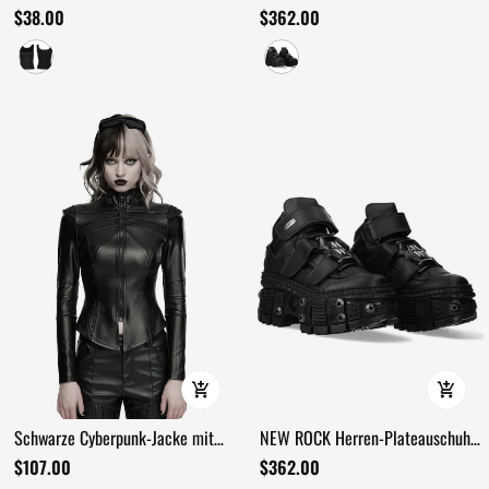
Quadratisches Neckholder Crop-
Riemen und Metallsohle
$38.00
$362.00
Top
Schwarze Cyberpunk-Jacke mit
NEW ROCK Herren-Plateauschuhe
geformten
mit Klettverschluss und
$107.00
$362.00