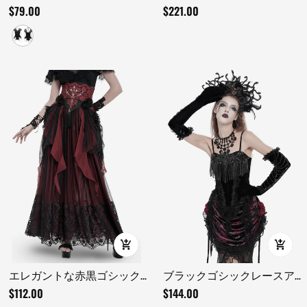
ルセットトップ シアラッフ
ッシュマキシドレス（半
$79.00
$221.00
ルスリーブ付き
袖）
エレガントな赤黒ゴシック
ブラックゴシックレースア
レースコルセットベルトと
ップベルベットフリンジコ
$112.00
$144.00