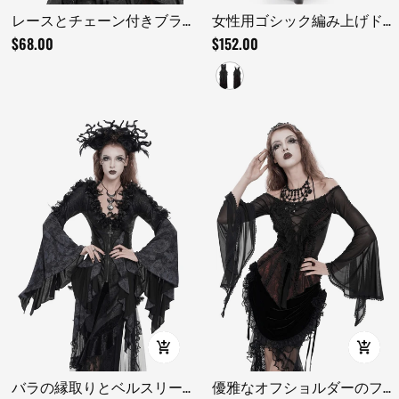
レースとチェーン付きブラ
女性用ゴシック編み上げド
ックゴシックオペラグロー
レス、フリル付きチュール
$68.00
$152.00
ブ
層
バラの縁取りとベルスリー
優雅なオフショルダーのフ