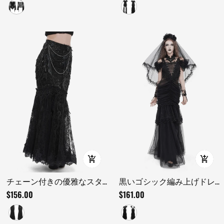
ップス
ドレス
チェーン付きの優雅なスタ
黒いゴシック編み上げドレ
イルのレースとフリンジの
ス、フリル付きチュールと
$156.00
$161.00
黒いスカート
バラ