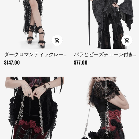
ダークロマンティックレー
バラとビーズチェーン付き
スマキシスカート コルセッ
ゴスレイヴンクロススタッ
$147.00
$77.00
トウエストとフリル付き
フ