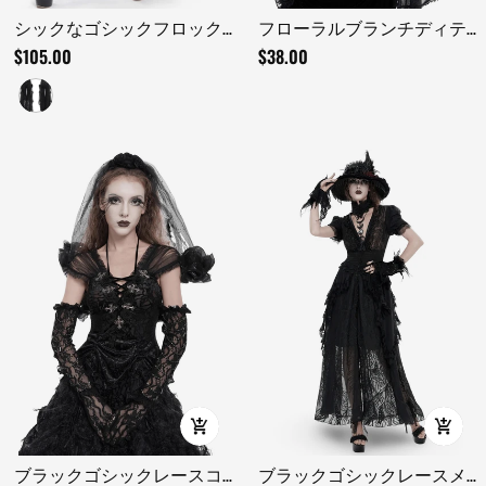
シックなゴシックフロック
フローラルブランチディテ
ドワイドレッグパンツ（レ
ール付きブラックゴシック
$105.00
$38.00
ースパネル付き）
レースハンドファン
ブラックゴシックレースコ
ブラックゴシックレースメ