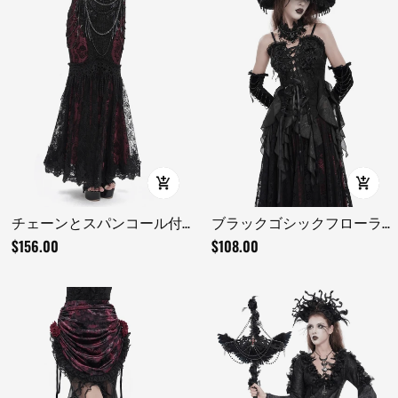
チェーンとスパンコール付
ブラックゴシックフローラ
きビクトリアンゴシックフ
ルレースアップコルセット
$156.00
$108.00
ィッシュテールスカート
ビスチェトップ