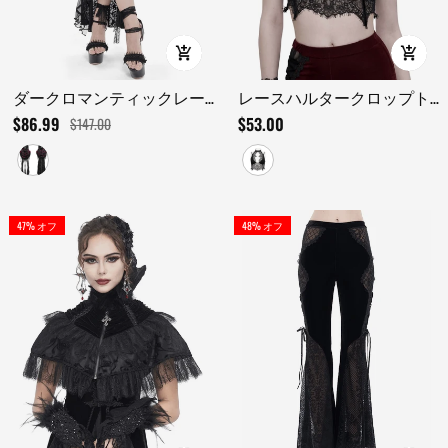
ダークロマンティックレー
レースハルタークロップト
スマキシスカート、コルセ
ップ（チョーカーネックラ
$86.99
$53.00
$147.00
ットウエストとフリル付き
イン付き）
のUSセール
47% オフ
48% オフ