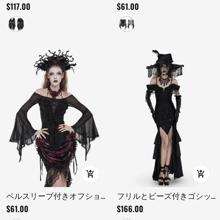
ブ付きのレースアップブラ
リルトップ、シアースリー
$117.00
$61.00
ウス
ブとレース付き
ベルスリーブ付きオフショ
フリルとビーズ付きゴシッ
ルダーのフリルメッシュト
ク黒レースオフショルダー
$61.00
$166.00