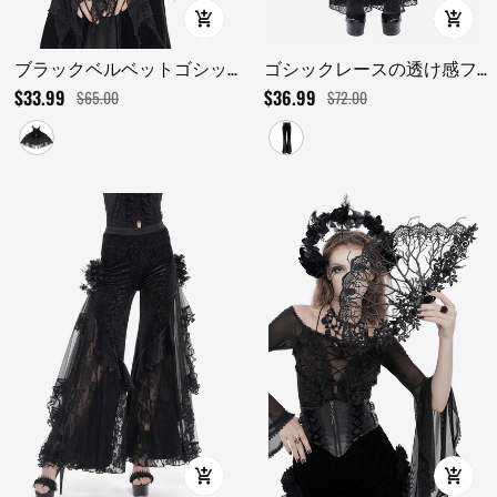
ブラックベルベットゴシッ
ゴシックレースの透け感フ
クケープ（レースと羽付
レアパンツ / レースアップ
$33.99
$36.99
$65.00
$72.00
き）のUSセール
リケパンツのUSセール