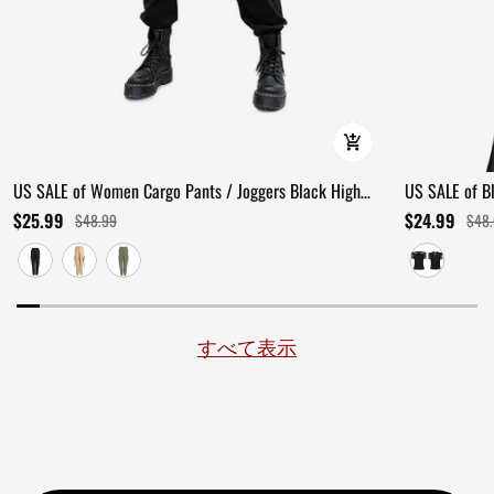
US SALE of Women Cargo Pants / Joggers Black High
US SALE of Bl
Waist Loose Trousers
Detail
$25.99
$24.99
$48.99
$48
すべて表示