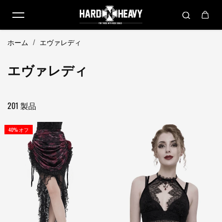
コンテンツにスキップ
ホーム
/
エヴァレディ
エヴァレディ
201 製品
40% オフ