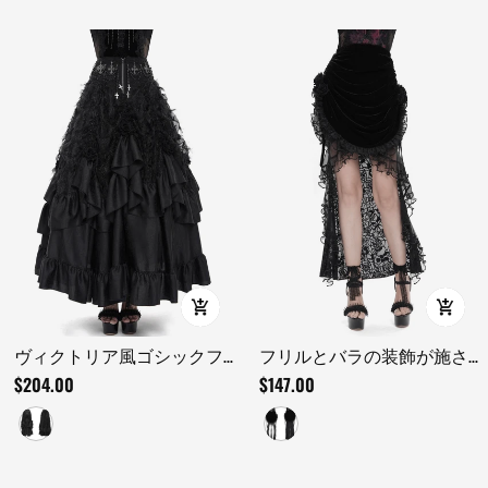
ヴィクトリア風ゴシックフ
フリルとバラの装飾が施さ
リルスカート クロス装飾付
れたゴシックベルベットと
$204.00
$147.00
き
レースのスカート