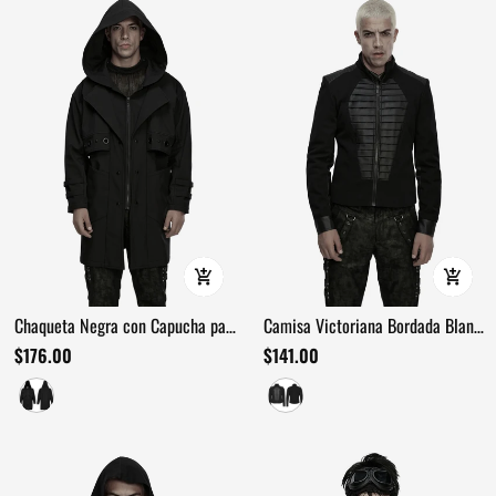
Chaqueta Negra con Capucha para
Camisa Victoriana Bordada Blanca
Hombre de Estilo Techwear con
con Mangas Abullonadas
$176.00
$141.00
Detalles Metálicos