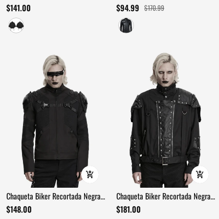
negra punk con correas
Cuero Auténtico para
$141.00
$94.99
$170.99
Motociclistas con Bolsillos / Ropa
de Motocicleta para Hombre
Chaqueta Biker Recortada Negra
Chaqueta Biker Recortada Negra
con Tachuelas y Anillas D
con Tachuelas y Anillas D
$148.00
$181.00