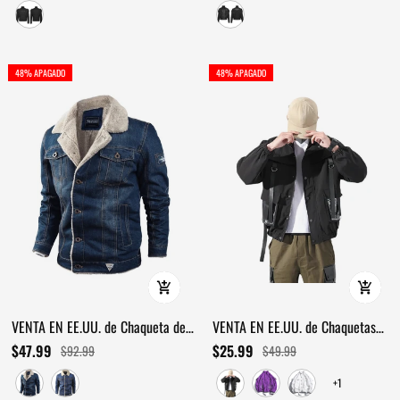
48% APAGADO
48% APAGADO
VENTA EN EE.UU. de Chaqueta de
VENTA EN EE.UU. de Chaquetas
Mezclilla Cálida con Botones /
Elegantes para Hombre /
$47.99
$25.99
$92.99
$49.99
Chaqueta Suelta de Moda con
Chaqueta Militar de Estilo Urbano
+1
Múltiples Bolsillos
con Cintas y Bolsillos