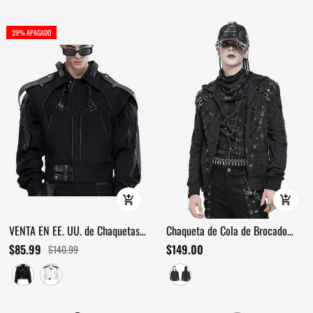
39% APAGADO
VENTA EN EE. UU. de Chaquetas
Chaqueta de Cola de Brocado
de Cuero Cortas de Moda para
Gótico Victoriano con Ribete de
$85.99
$149.00
$140.99
Hombres / Ropa de Lujo de Manga
Terciopelo Rojo Vino
Larga