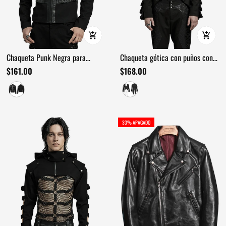
Chaqueta Punk Negra para
Chaqueta gótica con puños con
Hombre con Hebillas y Cremallera
volantes estilo victoriano para
$161.00
$168.00
hombre
33% APAGADO