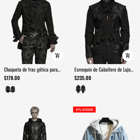
Chaqueta de frac gótica para
Esmoquin de Caballero de Lujo
hombre con solapa jacquard
Gótico con Diseño de Jacquard
$178.00
$235.00
victoriana
45% APAGADO