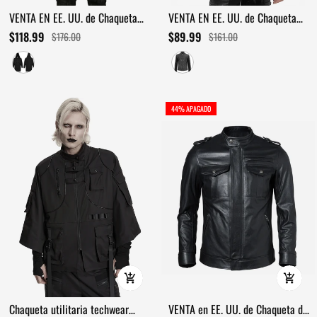
VENTA EN EE. UU. de Chaqueta
VENTA EN EE. UU. de Chaqueta
Techwear Negra con Capucha para
Gótica con Cuello de Pie y Ojales
$118.99
$89.99
$176.00
$161.00
Hombre con Detalles Metálicos
Metálicos / Chaqueta Corta con
Efecto Desgastado
44% APAGADO
Chaqueta utilitaria techwear
VENTA en EE. UU. de Chaqueta de