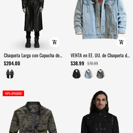
Chaqueta Larga con Capucha de
VENTA en EE. UU. de Chaqueta de
Cuero Sintético Gótica Negra para
Mezclilla para Hombre con
$204.00
$38.99
$70.99
Hombre
Capucha Desmontable / Chaqueta
Clásica de Jean de Color Sólido
49% APAGADO