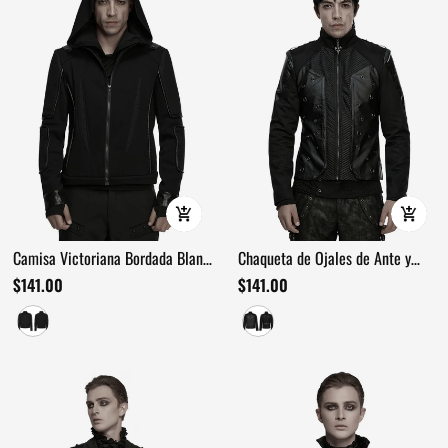
Camisa Victoriana Bordada Blanca
Chaqueta de Ojales de Ante y
con Mangas Abullonadas
Sarga Ciberpunk para Hombre
$141.00
$141.00
Gótica