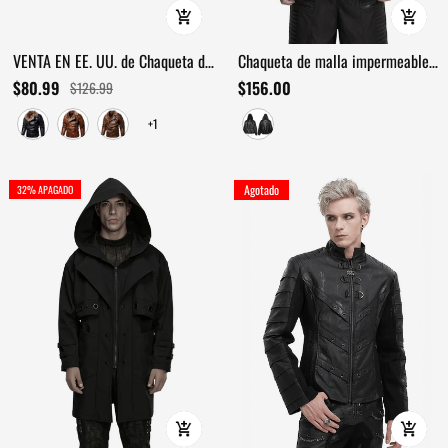
VENTA EN EE. UU. de Chaqueta de
Chaqueta de malla impermeable
Cuero con Cuello de Piel Gruesa /
con capucha estilo cyberpunk
$80.99
$156.00
$126.99
Chaquetas Cálidas con Cremallera
para hombre negra
+1
y Bolsillos
Agotado
32% APAGADO