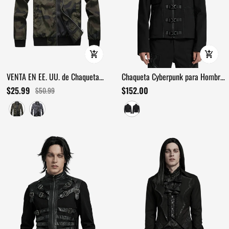
VENTA EN EE. UU. de Chaqueta
Chaqueta Cyberpunk para Hombre
Bomber para Hombre con Bolsillos
con Hebillas y Detalles de
$25.99
$152.00
$50.99
/ Chaqueta Militar de Camuflaje
Remaches
con Cremallera