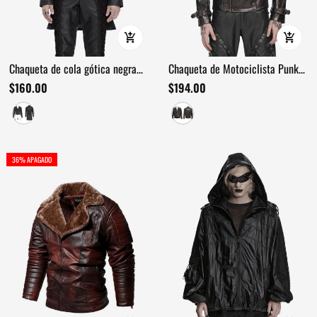
Chaqueta de cola gótica negra
Chaqueta de Motociclista Punk
con hebillas en cruz
para Hombre con Tachuelas y
$160.00
$194.00
Ribete de Cremallera
36% APAGADO