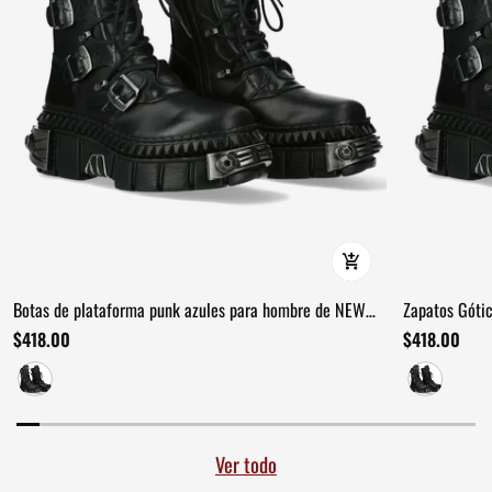
Botas de plataforma punk azules para hombre de NEW
Zapatos Gótic
ROCK con herrajes con púas
NEW ROCK
$418.00
$418.00
Ver todo