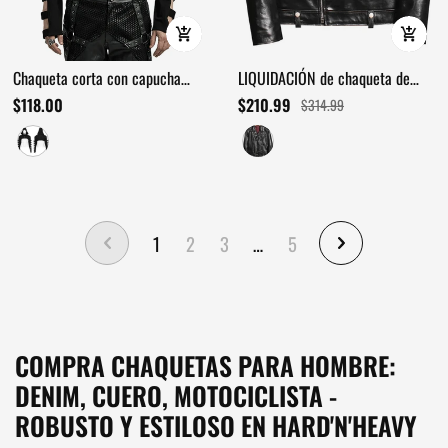
Chaqueta corta con capucha
LIQUIDACIÓN de chaqueta de
negra punk y mangas huecas
motociclista clásica de piel de
$118.00
$210.99
$314.99
caballo encerada para hombre -
EE. UU.
1
2
3
…
5
COMPRA CHAQUETAS PARA HOMBRE:
DENIM, CUERO, MOTOCICLISTA -
ROBUSTO Y ESTILOSO EN HARD'N'HEAVY